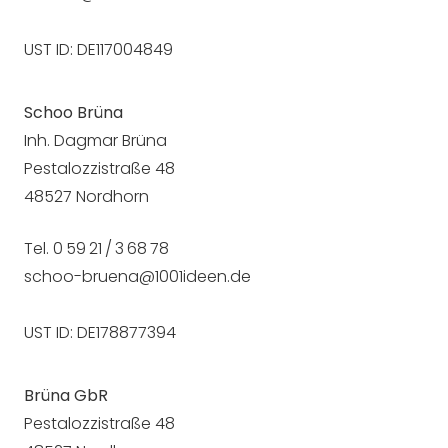
UST ID: DE117004849
Schoo Brüna
Inh. Dagmar Brüna
Pestalozzistraße 48
48527 Nordhorn
Tel. 0 59 21 / 3 68 78
schoo-bruena@1001ideen.de
UST ID: DE178877394
Brüna GbR
Pestalozzistraße 48